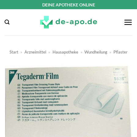
Zum
DEINE APOTHEKE ONLINE
Inhalt
springen
Start
»
Arzneimittel
»
Hausapotheke
»
Wundheilung
»
Pflaster