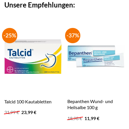
Unsere Empfehlungen:
-25%
-37%
Bepanthen Wund- und
Talcid 100 Kautabletten
Heilsalbe 100 g
Ursprünglicher
Aktueller
31,99
€
23,99
€
Preis
Preis
Ursprünglicher
Aktueller
18,98
€
11,99
€
war:
ist:
Preis
Preis
31,99 €
23,99 €.
war:
ist: