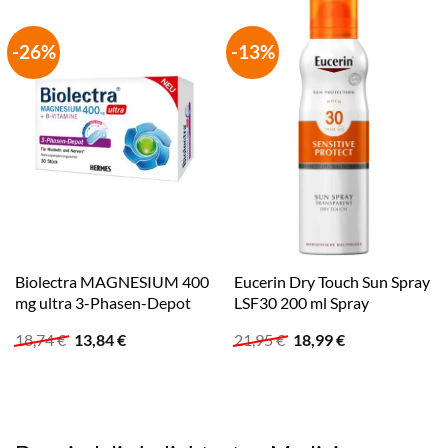
-26%
-13%
Biolectra MAGNESIUM 400
Eucerin Dry Touch Sun Spray
mg ultra 3-Phasen-Depot
LSF30 200 ml Spray
Ursprünglicher
Aktueller
Ursprünglicher
Aktueller
18,74
€
13,84
€
21,95
€
18,99
€
Preis
Preis
Preis
Preis
war:
ist:
war:
ist:
18,74 €
13,84 €.
21,95 €
18,99 €.