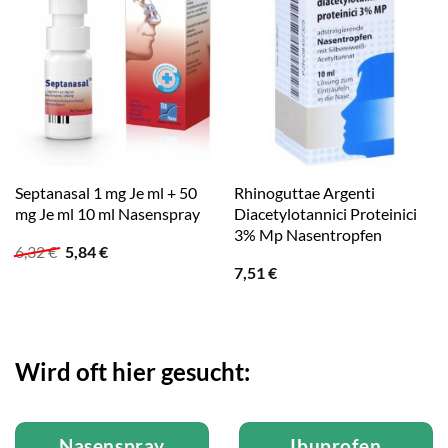
Septanasal 1 mg Je ml + 50
Rhinoguttae Argenti
mg Je ml 10 ml Nasenspray
Diacetylotannici Proteinici
3% Mp Nasentropfen
Ursprünglicher
Aktueller
6,32
€
5,84
€
Preis
Preis
7,51
€
war:
ist:
6,32 €
5,84 €.
Wird oft hier gesucht:
Nasenspray
Ibuprofen