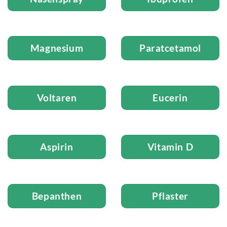
Magnesium
Paratcetamol
Voltaren
Eucerin
Aspirin
Vitamin D
Bepanthen
Pflaster