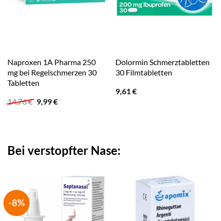
Naproxen 1A Pharma 250
Dolormin Schmerztabletten
mg bei Regelschmerzen 30
30 Filmtabletten
Tabletten
9,61
€
Ursprünglicher
Aktueller
14,76
€
9,99
€
Preis
Preis
war:
ist:
14,76 €
9,99 €.
Bei verstopfter Nase:
-8%