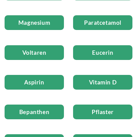
Magnesium
Paratcetamol
Voltaren
Eucerin
Aspirin
Vitamin D
Bepanthen
Pflaster