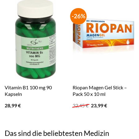
-26%
Vitamin B1 100 mg 90
Riopan Magen Gel Stick –
Kapseln
Pack 50 x 10 ml
Ursprünglicher
Aktueller
28,99
€
32,45
€
23,99
€
Preis
Preis
war:
ist:
32,45 €
23,99 €.
Das sind die beliebtesten Medizin