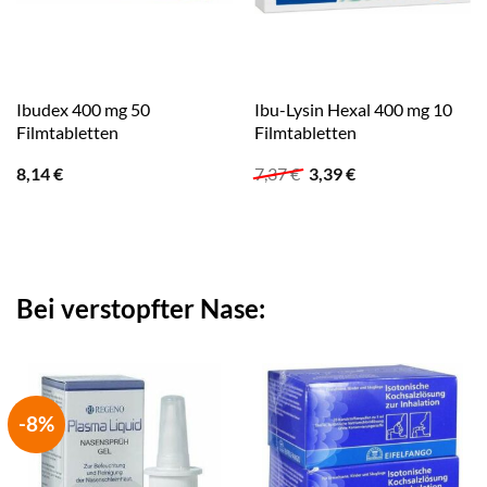
Ibudex 400 mg 50
Ibu-Lysin Hexal 400 mg 10
Filmtabletten
Filmtabletten
Ursprünglicher
Aktueller
8,14
€
7,37
€
3,39
€
Preis
Preis
war:
ist:
7,37 €
3,39 €.
Bei verstopfter Nase:
-8%