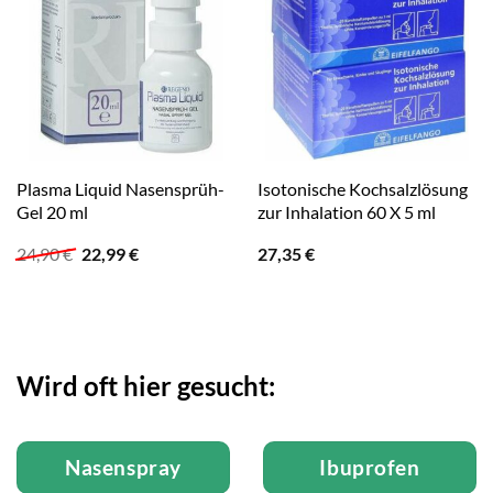
Plasma Liquid Nasensprüh-
Isotonische Kochsalzlösung
Gel 20 ml
zur Inhalation 60 X 5 ml
Ursprünglicher
Aktueller
24,90
€
22,99
€
27,35
€
Preis
Preis
war:
ist:
24,90 €
22,99 €.
Wird oft hier gesucht:
Nasenspray
Ibuprofen