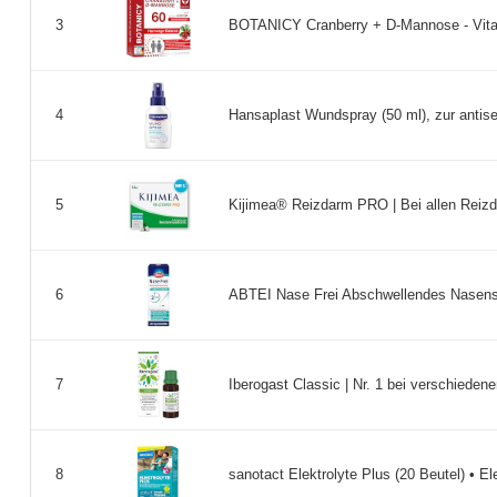
BOTANICY Cranberry + D-Mannose - Vita
3
Hansaplast Wundspray (50 ml), zur antis
4
Kijimea® Reizdarm PRO | Bei allen Reizd
5
ABTEI Nase Frei Abschwellendes Nasensp
6
Iberogast Classic | Nr. 1 bei verschiede
7
sanotact Elektrolyte Plus (20 Beutel) • El
8