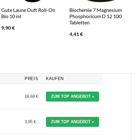
Gute Laune Duft Roll-On
Biochemie 7 Magnesium
K
Bio 10 ml
Phosphoricum D 12 100
L
Tabletten
9,90
€
4,41
€
PREIS
KAUFEN
16,69 €
ZUM TOP ANGEBOT »
3,95 €
ZUM TOP ANGEBOT »