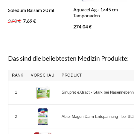
Aquacel Ag+ 1×45 cm
Soledum Balsam 20 ml
Tamponaden
Ursprünglicher
Aktueller
9,90
€
7,69
€
Preis
Preis
274,04
€
war:
ist:
9,90 €
7,69 €.
Das sind die beliebtesten Medizin Produkte:
RANK
VORSCHAU
PRODUKT
Sinupret eXtract - Stark bei Nasennebenh
1
Abtei Magen Darm Entspannung - bei Blähu
2