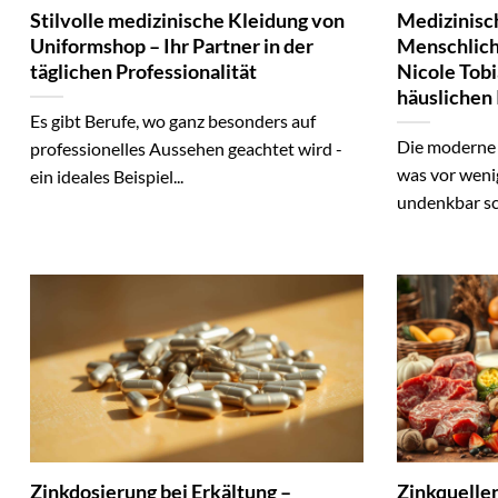
Stilvolle medizinische Kleidung von
Medizinisch
Uniformshop – Ihr Partner in der
Menschlich
täglichen Professionalität
Nicole Tobi
häuslichen 
Es gibt Berufe, wo ganz besonders auf
Die moderne 
professionelles Aussehen geachtet wird -
was vor weni
ein ideales Beispiel...
undenkbar sc
Zinkdosierung bei Erkältung –
Zinkquellen