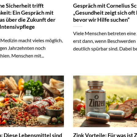
e Sicherheit trifft
Gespräch mit Cornelius Sc
keit: Ein Gespräch mit
„Gesundheit zeigt sich oft 
as über die Zukunft der
bevor wir Hilfe suchen“
Intensivpflege
Viele Menschen betreten eine
Medizin macht vieles möglich,
erst dann, wenn Beschwerden 
gen Jahrzehnten noch
deutlich spürbar sind. Dabei be
hien. Menschen mit...
: Diese Lebensmittel sind
Zink Vorteile: Für was ist 