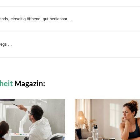
s, einseitig öffnend, gut bedienbar ...
egs ...
heit
Magazin: