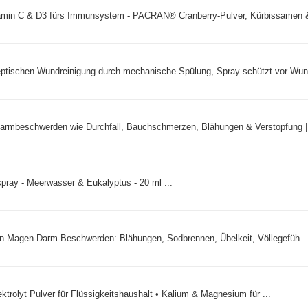
min C & D3 fürs Immunsystem - PACRAN® Cranberry-Pulver, Kürbissamen &
eptischen Wundreinigung durch mechanische Spülung, Spray schützt vor Wund
armbeschwerden wie Durchfall, Bauchschmerzen, Blähungen & Verstopfung | 
ray - Meerwasser & Eukalyptus - 20 ml ...
nen Magen-Darm-Beschwerden: Blähungen, Sodbrennen, Übelkeit, Völlegefüh ..
ektrolyt Pulver für Flüssigkeitshaushalt • Kalium & Magnesium für ...