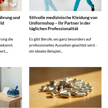
nährung und
Stilvolle medizinische Kleidung von
ild
Uniformshop – Ihr Partner in der
täglichen Professionalität
rung die
Es gibt Berufe, wo ganz besonders auf
 bekannt.
professionelles Aussehen geachtet wird -
rt,...
ein ideales Beispiel...