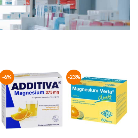
-6%
-23%