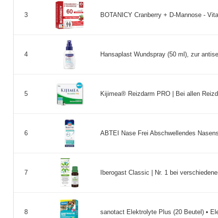
BOTANICY Cranberry + D-Mannose - Vita
3
Hansaplast Wundspray (50 ml), zur antis
4
Kijimea® Reizdarm PRO | Bei allen Reizd
5
ABTEI Nase Frei Abschwellendes Nasensp
6
Iberogast Classic | Nr. 1 bei verschiede
7
sanotact Elektrolyte Plus (20 Beutel) • El
8