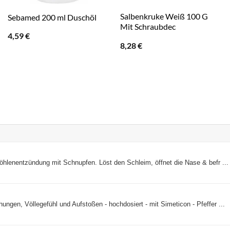
Salbenkruke Weiß 100 G
Sebamed 200 ml Duschöl
Mit Schraubdec
4,59
€
8,28
€
öhlenentzündung mit Schnupfen. Löst den Schleim, öffnet die Nase & befr ...
ngen, Völlegefühl und Aufstoßen - hochdosiert - mit Simeticon - Pfeffer ...