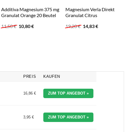
Additiva Magnesium 375 mg
Magnesium Verla Direkt
M
Granulat Orange 20 Beutel
Granulat Citrus
Ursprünglicher
Aktueller
Ursprünglicher
Aktueller
11,50
€
10,80
€
19,20
€
14,83
€
Preis
Preis
Preis
Preis
war:
ist:
war:
ist:
11,50 €
10,80 €.
19,20 €
14,83 €.
PREIS
KAUFEN
16,86 €
ZUM TOP ANGEBOT »
3,95 €
ZUM TOP ANGEBOT »