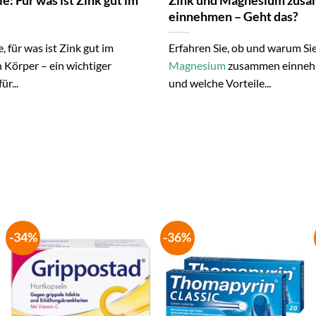
e: Für was ist Zink gut im
Zink und Magnesium zus
einnehmen – Geht das?
, für was ist Zink gut im
Erfahren Sie, ob und warum Si
 Körper – ein wichtiger
Magnesium
zusammen einneh
ür...
und welche Vorteile...
-34%
-36%