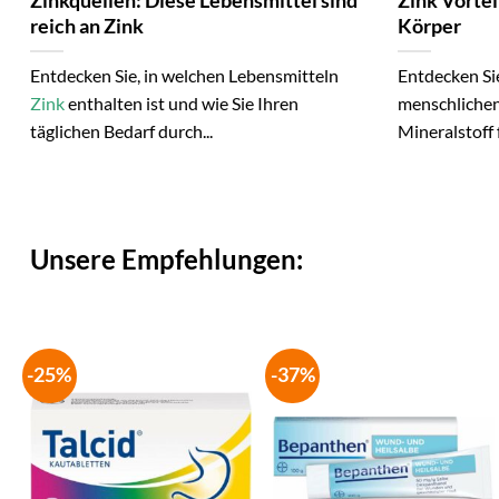
Zinkquellen: Diese Lebensmittel sind
Zink Vorteil
reich an Zink
Körper
Entdecken Sie, in welchen Lebensmitteln
Entdecken Sie
Zink
enthalten ist und wie Sie Ihren
menschlichen
täglichen Bedarf durch...
Mineralstoff f
Unsere Empfehlungen:
-25%
-37%