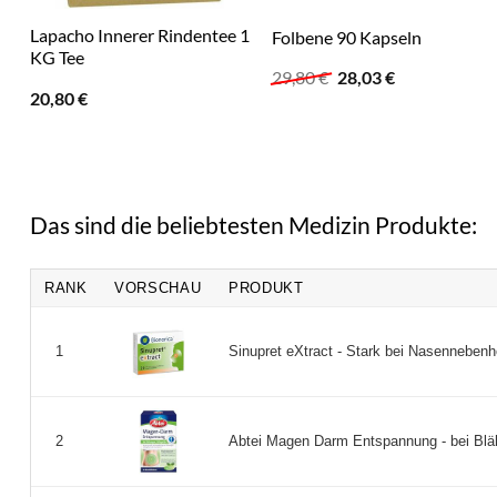
Lapacho Innerer Rindentee 1
Folbene 90 Kapseln
KG Tee
Ursprünglicher
Aktueller
29,80
€
28,03
€
Preis
Preis
20,80
€
war:
ist:
29,80 €
28,03 €.
Das sind die beliebtesten Medizin Produkte:
RANK
VORSCHAU
PRODUKT
Sinupret eXtract - Stark bei Nasennebenh
1
Abtei Magen Darm Entspannung - bei Blähu
2