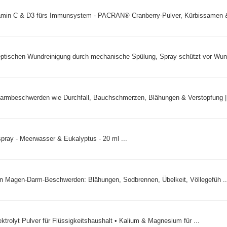
min C & D3 fürs Immunsystem - PACRAN® Cranberry-Pulver, Kürbissamen &
eptischen Wundreinigung durch mechanische Spülung, Spray schützt vor Wund
armbeschwerden wie Durchfall, Bauchschmerzen, Blähungen & Verstopfung | 
ray - Meerwasser & Eukalyptus - 20 ml ...
nen Magen-Darm-Beschwerden: Blähungen, Sodbrennen, Übelkeit, Völlegefüh ..
ektrolyt Pulver für Flüssigkeitshaushalt • Kalium & Magnesium für ...