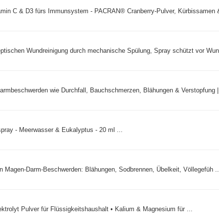
min C & D3 fürs Immunsystem - PACRAN® Cranberry-Pulver, Kürbissamen &
eptischen Wundreinigung durch mechanische Spülung, Spray schützt vor Wund
armbeschwerden wie Durchfall, Bauchschmerzen, Blähungen & Verstopfung | 
ray - Meerwasser & Eukalyptus - 20 ml ...
nen Magen-Darm-Beschwerden: Blähungen, Sodbrennen, Übelkeit, Völlegefüh ..
ektrolyt Pulver für Flüssigkeitshaushalt • Kalium & Magnesium für ...