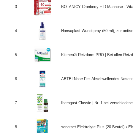
BOTANICY Cranberry + D-Mannose - Vita
3
Hansaplast Wundspray (50 ml), zur antis
4
Kijimea® Reizdarm PRO | Bei allen Reizd
5
ABTEI Nase Frei Abschwellendes Nasensp
6
Iberogast Classic | Nr. 1 bei verschiede
7
sanotact Elektrolyte Plus (20 Beutel) • El
8