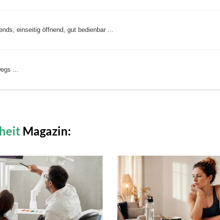
s, einseitig öffnend, gut bedienbar ...
egs ...
heit
Magazin: