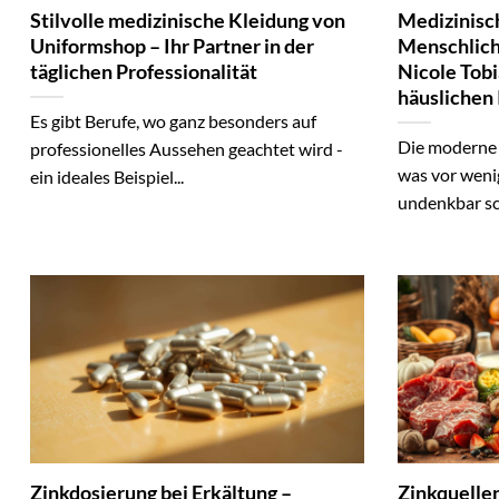
Stilvolle medizinische Kleidung von
Medizinisch
Uniformshop – Ihr Partner in der
Menschlich
täglichen Professionalität
Nicole Tobi
häuslichen 
Es gibt Berufe, wo ganz besonders auf
Die moderne 
professionelles Aussehen geachtet wird -
was vor weni
ein ideales Beispiel...
undenkbar sc
Zinkdosierung bei Erkältung –
Zinkquellen