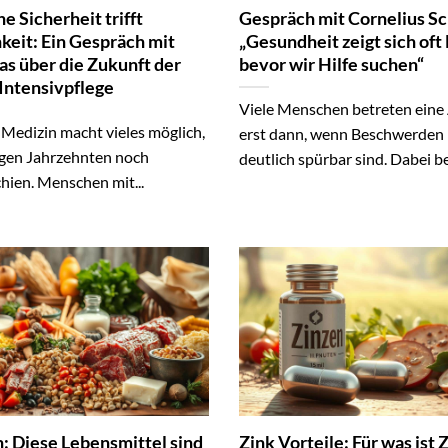
e Sicherheit trifft
Gespräch mit Cornelius Sc
keit: Ein Gespräch mit
„Gesundheit zeigt sich oft 
as über die Zukunft der
bevor wir Hilfe suchen“
Intensivpflege
Viele Menschen betreten eine
Medizin macht vieles möglich,
erst dann, wenn Beschwerden 
gen Jahrzehnten noch
deutlich spürbar sind. Dabei be
hien. Menschen mit...
: Diese Lebensmittel sind
Zink Vorteile: Für was ist 