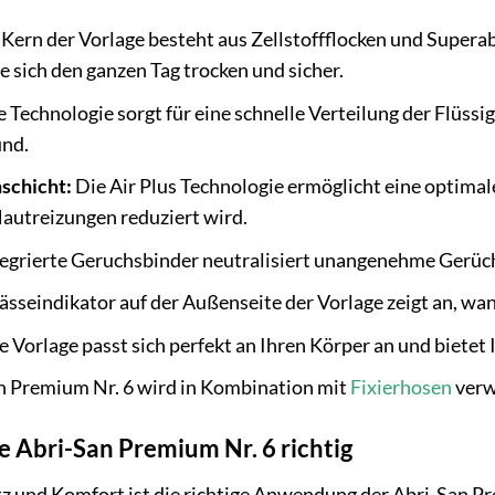
Kern der Vorlage besteht aus Zellstoffflocken und Superab
e sich den ganzen Tag trocken und sicher.
 Technologie sorgt für eine schnelle Verteilung der Flüssi
und.
schicht:
Die Air Plus Technologie ermöglicht eine optimal
autreizungen reduziert wird.
egrierte Geruchsbinder neutralisiert unangenehme Gerüche 
sseindikator auf der Außenseite der Vorlage zeigt an, wa
e Vorlage passt sich perfekt an Ihren Körper an und biete
n Premium Nr. 6 wird in Kombination mit
Fixierhosen
verw
e Abri-San Premium Nr. 6 richtig
z und Komfort ist die richtige Anwendung der Abri-San Pr