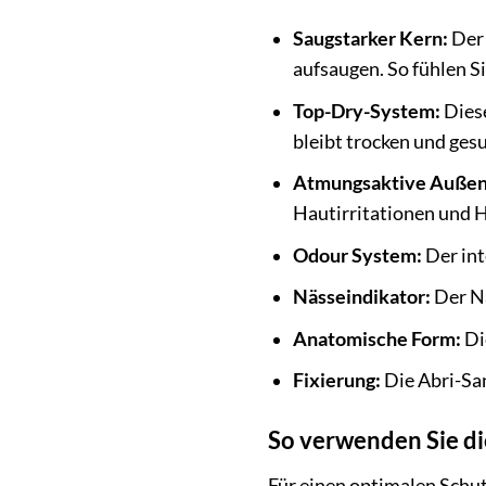
Saugstarker Kern:
Der 
aufsaugen. So fühlen Si
Top-Dry-System:
Diese
bleibt trocken und ges
Atmungsaktive Außen
Hautirritationen und H
Odour System:
Der int
Nässeindikator:
Der Nä
Anatomische Form:
Di
Fixierung:
Die Abri-Sa
So verwenden Sie di
Für einen optimalen Schut