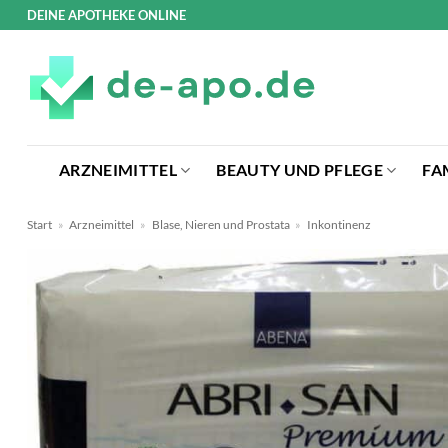
Zum
DEINE APOTHEKE ONLINE
Inhalt
springen
ARZNEIMITTEL
BEAUTY UND PFLEGE
FA
Start
»
Arzneimittel
»
Blase, Nieren und Prostata
»
Inkontinenz