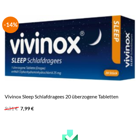
-14%
Vivinox Sleep Schlafdragees 20 überzogene Tabletten
Ursprünglicher
Aktueller
9,31
€
7,99
€
Preis
Preis
war:
ist:
9,31 €
7,99 €.