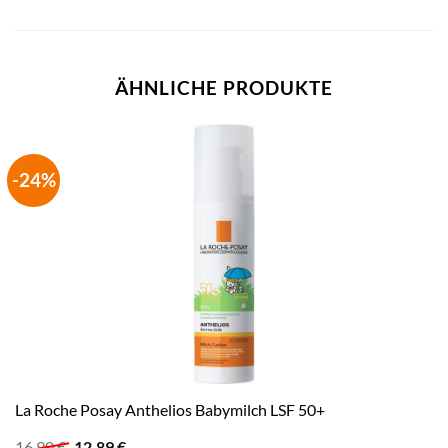
ÄHNLICHE PRODUKTE
-24%
La Roche Posay Anthelios Babymilch LSF 50+
Ursprünglicher
Aktueller
16,90
€
12,89
€