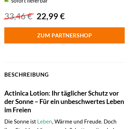
sofort lieferbar
Ursprünglicher
Aktueller
33,46
€
22,99
€
Preis
Preis
war:
ist:
ZUM PARTNERSHOP
33,46 €
22,99 €.
BESCHREIBUNG
Actinica Lotion: Ihr täglicher Schutz vor
der Sonne – Für ein unbeschwertes Leben
im Freien
Die Sonne ist
Leben
, Wärme und Freude. Doch