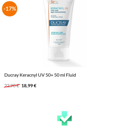
-17%
Ducray Keracnyl UV 50+ 50 ml Fluid
Ursprünglicher
Aktueller
22,90
€
18,99
€
Preis
Preis
war:
ist:
22,90 €
18,99 €.