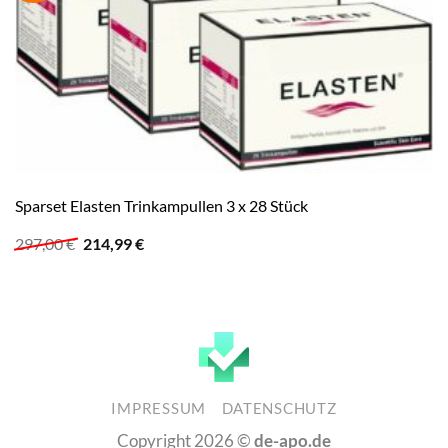
Sparset Elasten Trinkampullen 3 x 28 Stück
Ursprünglicher
Aktueller
297,00
€
214,99
€
Preis
Preis
war:
ist:
297,00 €
214,99 €.
IMPRESSUM
DATENSCHUTZ
Copyright 2026 ©
de-apo.de