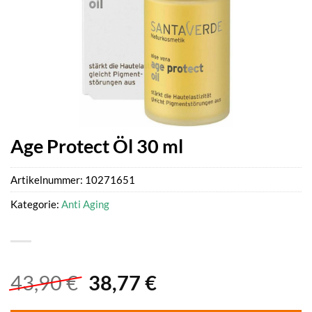
Age Protect Öl 30 ml
Artikelnummer:
10271651
Kategorie:
Anti Aging
Ursprünglicher
Aktueller
43,90
€
38,77
€
Preis
Preis