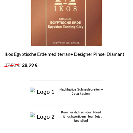
Ikos Egyptische Erde mediterran+ Designer Pinsel Diamant
Ursprünglicher
Aktueller
37,50
€
28,99
€
Preis
Preis
war:
ist:
37,50 €
28,99 €.
Nachhaltige Schneidebretter –
Jetzt kaufen!
Kümmer dich um dein Pferd
mit hochwertigem Heu! Jetzt
bestellen!