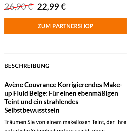
Ursprünglicher
Aktueller
26,90
€
22,99
€
Preis
Preis
war:
ist:
ZUM PARTNERSHOP
26,90 €
22,99 €.
BESCHREIBUNG
Avène Couvrance Korrigierendes Make-
up Fluid Beige: Für einen ebenmäßigen
Teint und ein strahlendes
Selbstbewusstsein
Träumen Sie von einem makellosen Teint, der Ihre
natürliche Schönheit unterstreicht, ohne