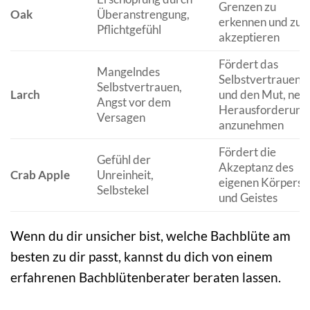
Grenzen zu
Oak
Überanstrengung,
erkennen und zu
Pflichtgefühl
akzeptieren
Fördert das
Mangelndes
Selbstvertrauen
Selbstvertrauen,
Larch
und den Mut, neu
Angst vor dem
Herausforderung
Versagen
anzunehmen
Fördert die
Gefühl der
Akzeptanz des
Crab Apple
Unreinheit,
eigenen Körpers
Selbstekel
und Geistes
Wenn du dir unsicher bist, welche Bachblüte am
besten zu dir passt, kannst du dich von einem
erfahrenen Bachblütenberater beraten lassen.