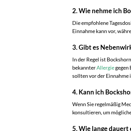
2. Wie nehme ich Bo
Die empfohlene Tagesdosis
Einnahme kann vor, währe
3. Gibt es Nebenwi
In der Regel ist Bockshor
bekannter
Allergie
gegen 
sollten vor der Einnahme 
4. Kann ich Bocksh
Wenn Sie regelmäßig Medi
konsultieren, um möglich
5. Wie lange dauert 