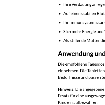
Ihre Verdauung anrege
Auf einen stabilen Blu
Ihr Immunsystem stärk
Sich mehr Energie und 
Als stillende Mutter d
Anwendung und
Die empfohlene Tagesdosis
einnehmen. Die Tabletten
Bedürfnisse und passen S
Hinweis:
Die angegebene 
Ersatz für eine ausgewog
Kindern aufbewahren.