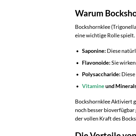
Warum Bockshor
Bockshornklee (Trigonella
eine wichtige Rolle spielt
Saponine:
Diese natürl
Flavonoide:
Sie wirken
Polysaccharide:
Diese 
Vitamine
und Minerals
Bockshornklee Aktiviert g
noch besser bioverfügbar 
der vollen Kraft des Bock
Die Vorteile vo