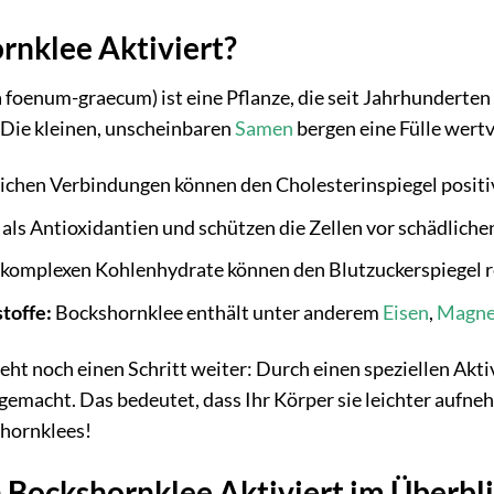
nklee Aktiviert?
 foenum-graecum) ist eine Pflanze, die seit Jahrhunderten
. Die kleinen, unscheinbaren
Samen
bergen eine Fülle wertv
ichen Verbindungen können den Cholesterinspiegel positi
 als Antioxidantien und schützen die Zellen vor schädliche
komplexen Kohlenhydrate können den Blutzuckerspiegel re
toffe:
Bockshornklee enthält unter anderem
Eisen
,
Magne
eht noch einen Schritt weiter: Durch einen speziellen Akt
gemacht. Das bedeutet, dass Ihr Körper sie leichter aufne
shornklees!
n Bockshornklee Aktiviert im Überbl