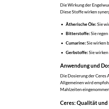
Die Wirkung der Engelwurz
Diese Stoffe wirken syner
Ätherische Öle:
Sie wi
Bitterstoffe:
Sie regen
Cumarine:
Sie wirken
Gerbstoffe:
Sie wirken
Anwendung und Dosi
Die Dosierung der Ceres A
Allgemeinen wird empfohl
Mahlzeiten eingenommen we
Ceres: Qualität und