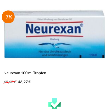
-7%
Neurexan 100 ml Tropfen
Ursprünglicher
Aktueller
49,60
€
46,27
€
Preis
Preis
war:
ist:
49,60 €
46,27 €.