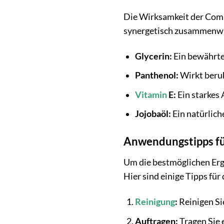
Die Wirksamkeit der Compr
synergetisch zusammenwir
Glycerin:
Ein bewährter
Panthenol:
Wirkt beruh
Vitamin
E:
Ein starkes 
Jojobaöl:
Ein natürlich
Anwendungstipps fü
Um die bestmöglichen Erge
Hier sind einige Tipps fü
Reinigung
:
Reinigen Si
Auftragen:
Tragen Sie 