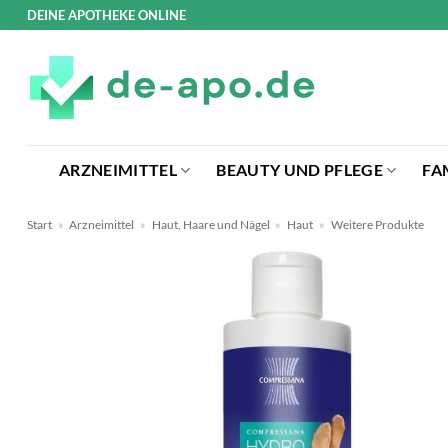
Zum
DEINE APOTHEKE ONLINE
Inhalt
springen
ARZNEIMITTEL
BEAUTY UND PFLEGE
FA
Start
»
Arzneimittel
»
Haut, Haare und Nägel
»
Haut
»
Weitere Produkte