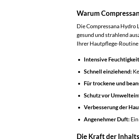
Warum Compressana 
Die Compressana Hydro Loti
gesund und strahlend ausz
Ihrer Hautpflege-Routine
Intensive Feuchtigkei
Schnell einziehend:
Ke
Für trockene und bean
Schutz vor Umweltein
Verbesserung der Haut
Angenehmer Duft:
Ein
Die Kraft der Inhal