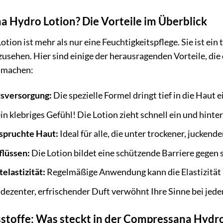
Hydro Lotion? Die Vorteile im Überblick
on ist mehr als nur eine Feuchtigkeitspflege. Sie ist ein 
usehen. Hier sind einige der herausragenden Vorteile, die
 machen:
tsversorgung:
Die spezielle Formel dringt tief in die Haut 
in klebriges Gefühl! Die Lotion zieht schnell ein und hint
spruchte Haut:
Ideal für alle, die unter trockener, juckend
flüssen:
Die Lotion bildet eine schützende Barriere gegen
elastizität:
Regelmäßige Anwendung kann die Elastizität 
 dezenter, erfrischender Duft verwöhnt Ihre Sinne bei je
tsstoffe: Was steckt in der Compressana Hydr