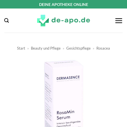
Zum
DEINE APOTHEKE ONLINE
Inhalt
springen
Start
»
Beauty und Pflege
»
Gesichtspflege
»
Rosacea