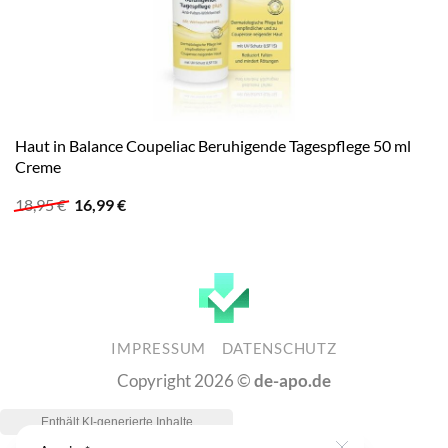
Haut in Balance Coupeliac Beruhigende Tagespflege 50 ml
Creme
Ursprünglicher
Aktueller
18,95
€
16,99
€
Preis
Preis
war:
ist:
18,95 €
16,99 €.
IMPRESSUM
DATENSCHUTZ
Copyright 2026 ©
de-apo.de