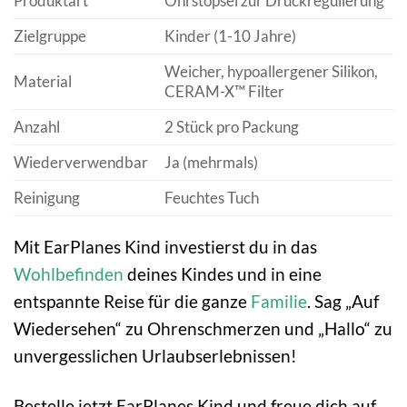
Produktart
Ohrstöpsel zur Druckregulierung
Zielgruppe
Kinder (1-10 Jahre)
Weicher, hypoallergener Silikon,
Material
CERAM-X™ Filter
Anzahl
2 Stück pro Packung
Wiederverwendbar
Ja (mehrmals)
Reinigung
Feuchtes Tuch
Mit EarPlanes Kind investierst du in das
Wohlbefinden
deines Kindes und in eine
entspannte Reise für die ganze
Familie
. Sag „Auf
Wiedersehen“ zu Ohrenschmerzen und „Hallo“ zu
unvergesslichen Urlaubserlebnissen!
Bestelle jetzt EarPlanes Kind und freue dich auf