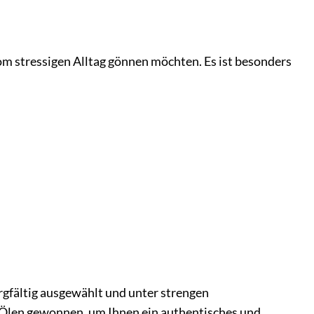
vom stressigen Alltag gönnen möchten. Es ist besonders
rgfältig ausgewählt und unter strengen
n Ölen gewonnen, um Ihnen ein authentisches und