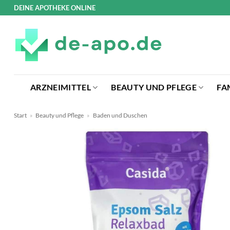
Zum
DEINE APOTHEKE ONLINE
Inhalt
springen
ARZNEIMITTEL
BEAUTY UND PFLEGE
FA
Start
»
Beauty und Pflege
»
Baden und Duschen