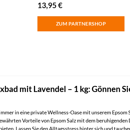
13,95
€
ZUM PARTNERSHOP
xbad mit Lavendel – 1 kg: Gönnen Sie
immer in eine private Wellness-Oase mit unserem Epsom S
bewährten Vorteile von Epsom Salz mit dem beruhigenden D
eten. Lassen Sie den Alltagsstress hinter sich und tauchen