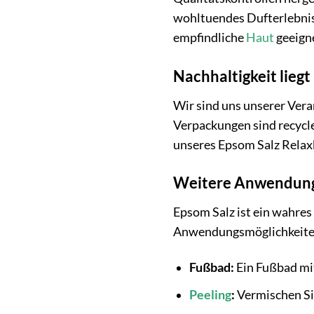
wohltuendes Dufterlebnis 
empfindliche
Haut
geeign
Nachhaltigkeit lieg
Wir sind uns unserer Ver
Verpackungen sind recycl
unseres Epsom Salz Relaxb
Weitere Anwendung
Epsom Salz ist ein wahres
Anwendungsmöglichkeiten,
Fußbad:
Ein Fußbad mi
Peeling
:
Vermischen Sie