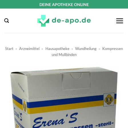
Zum
DEINE APOTHEKE ONLINE
Inhalt
springen
Start
»
Arzneimittel
»
Hausapotheke
»
Wundheilung
»
Kompressen
und Mullbinden