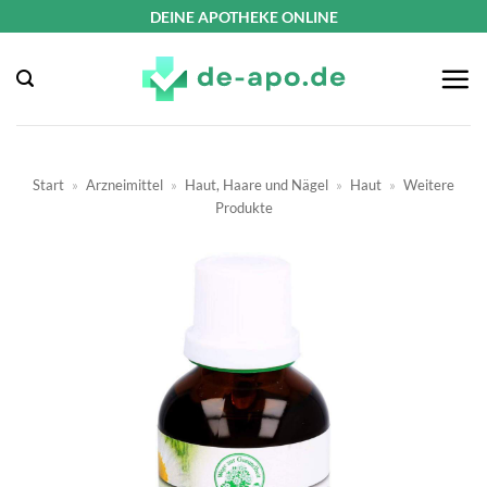
Zum
DEINE APOTHEKE ONLINE
Inhalt
springen
Start
»
Arzneimittel
»
Haut, Haare und Nägel
»
Haut
»
Weitere
Produkte