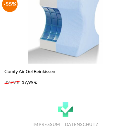
-55%
Comfy Air Gel Beinkissen
Ursprünglicher
Aktueller
39,99
€
17,99
€
Preis
Preis
war:
ist:
39,99 €
17,99 €.
IMPRESSUM
DATENSCHUTZ