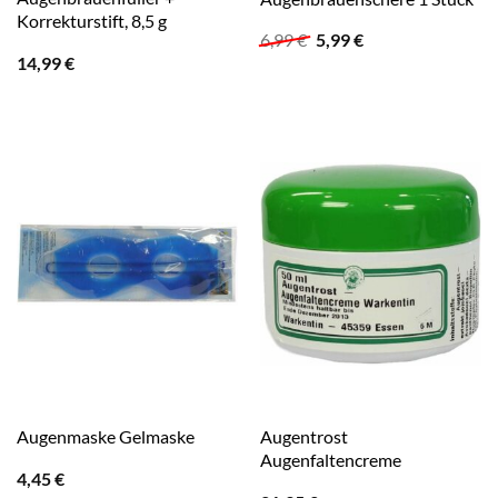
Korrekturstift, 8,5 g
Ursprünglicher
Aktueller
6,99
€
5,99
€
Preis
Preis
14,99
€
war:
ist:
6,99 €
5,99 €.
Augentrost
Augenmaske Gelmaske
Augenfaltencreme
4,45
€