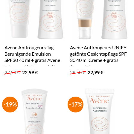
Avene Antirougeurs Tag
Avene Antirougeurs UNIFY
Beruhigende Emulsion
getönte Gesichtspflege SPF
SPF30 40 ml + gratis Avene
30 40 ml Creme + gratis
Tolerance Reinigungslotion
Avene Tolerance
Ursprünglicher
Aktueller
Ursprünglicher
Aktueller
27,50
€
22,99
€
28,50
€
22,99
€
100 ml
Reinigungslotion 100 ml
Preis
Preis
Preis
Preis
war:
ist:
war:
ist:
27,50 €
22,99 €.
28,50 €
22,99 €.
-19%
-17%