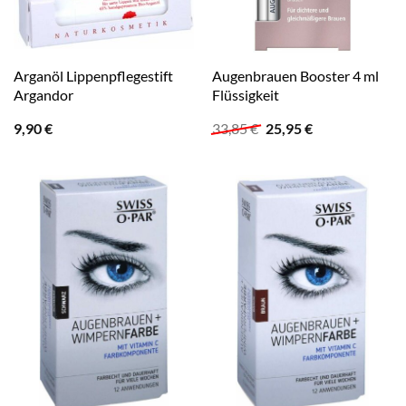
Arganöl Lippenpflegestift
Augenbrauen Booster 4 ml
Argandor
Flüssigkeit
Ursprünglicher
Aktueller
9,90
€
33,85
€
25,95
€
Preis
Preis
war:
ist:
33,85 €
25,95 €.