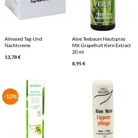
Almased Tag-Und
Aloe Teebaum Hautspray
Nachtcreme
Mit Grapefruit Kern Extract
20 ml
13,78
€
8,95
€
-10%