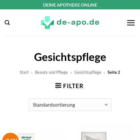
Zum
DEINE APOTHEKE ONLINE
Inhalt
springen
Gesichtspflege
Start
»
Beauty und Pflege
»
Gesichtspflege
»
Seite 2
FILTER