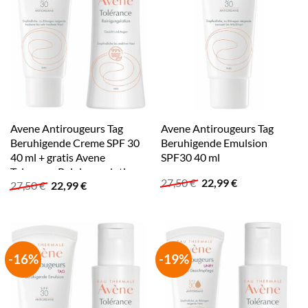
Avene Antirougeurs Tag
Avene Antirougeurs Tag
Beruhigende Creme SPF 30
Beruhigende Emulsion
40 ml + gratis Avene
SPF30 40 ml
Tolerance Reinigungslotion
Ursprünglicher
Aktueller
27,50
€
22,99
€
Ursprünglicher
Aktueller
27,50
€
22,99
€
100 ml
Preis
Preis
Preis
Preis
war:
ist:
war:
ist:
27,50 €
22,99 €.
27,50 €
22,99 €.
-16%
-19%