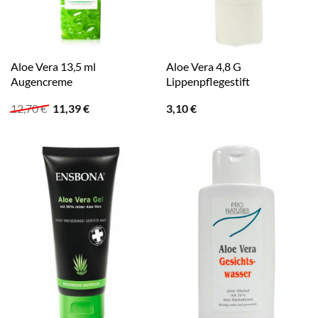
Aloe Vera 13,5 ml
Aloe Vera 4,8 G
Augencreme
Lippenpflegestift
Ursprünglicher
Aktueller
12,70
€
11,39
€
3,10
€
Preis
Preis
war:
ist:
12,70 €
11,39 €.