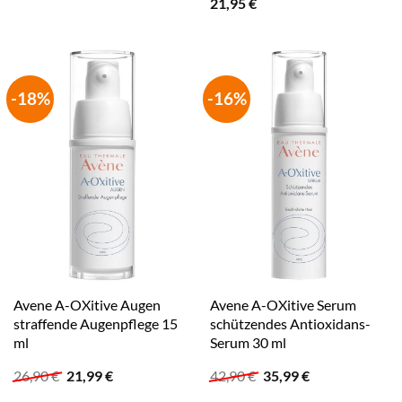
21,95
€
-18%
-16%
Avene A-OXitive Augen
Avene A-OXitive Serum
straffende Augenpflege 15
schützendes Antioxidans-
ml
Serum 30 ml
Ursprünglicher
Aktueller
Ursprünglicher
Aktueller
26,90
€
21,99
€
42,90
€
35,99
€
Preis
Preis
Preis
Preis