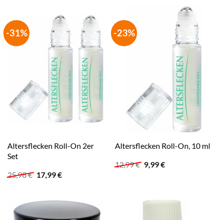
17,98 €
6,99 €.
-31%
-23%
Altersflecken Roll-On 2er
Altersflecken Roll-On, 10 ml
Set
Ursprünglicher
Aktueller
12,99
€
9,99
€
Preis
Preis
Ursprünglicher
Aktueller
25,98
€
17,99
€
war:
ist:
Preis
Preis
12,99 €
9,99 €.
war:
ist:
25,98 €
17,99 €.