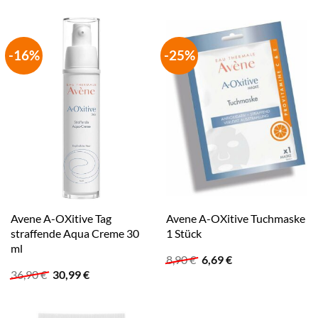
war:
ist:
war:
ist:
26,90 €
21,99 €.
42,90 €
35,99 €.
-16%
-25%
Avene A-OXitive Tag
Avene A-OXitive Tuchmaske
straffende Aqua Creme 30
1 Stück
ml
Ursprünglicher
Aktueller
8,90
€
6,69
€
Preis
Preis
Ursprünglicher
Aktueller
36,90
€
30,99
€
war:
ist:
Preis
Preis
8,90 €
6,69 €.
war:
ist:
36,90 €
30,99 €.