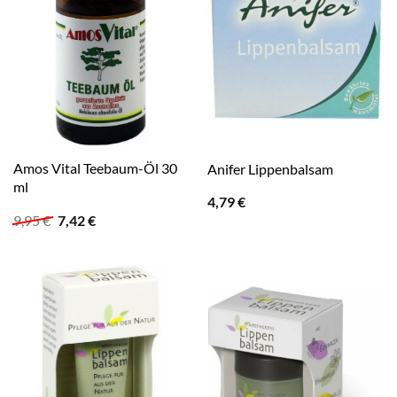
Amos Vital Teebaum-Öl 30
Anifer Lippenbalsam
ml
4,79
€
Ursprünglicher
Aktueller
9,95
€
7,42
€
Preis
Preis
war:
ist:
9,95 €
7,42 €.