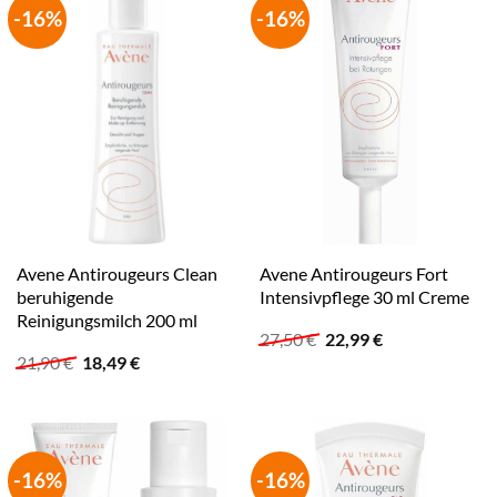
-16%
-16%
Avene Antirougeurs Clean
Avene Antirougeurs Fort
beruhigende
Intensivpflege 30 ml Creme
Reinigungsmilch 200 ml
Ursprünglicher
Aktueller
27,50
€
22,99
€
Preis
Preis
Ursprünglicher
Aktueller
21,90
€
18,49
€
war:
ist:
Preis
Preis
27,50 €
22,99 €.
war:
ist:
21,90 €
18,49 €.
-16%
-16%