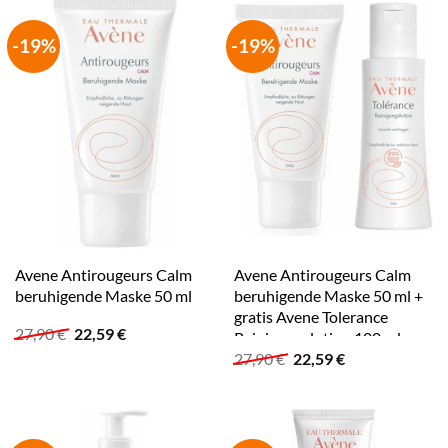
-19%
-19%
Avene Antirougeurs Calm
Avene Antirougeurs Calm
beruhigende Maske 50 ml
beruhigende Maske 50 ml +
gratis Avene Tolerance
Ursprünglicher
Aktueller
27,90
€
22,59
€
Reinigungslotion 100 ml
Preis
Preis
Ursprünglicher
Aktueller
27,90
€
22,59
€
war:
ist:
Preis
Preis
27,90 €
22,59 €.
war:
ist:
27,90 €
22,59 €.