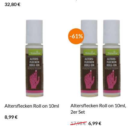
32,80
€
-61%
Altersflecken Roll on 10ml,
Altersflecken Roll on 10ml
2er Set
8,99
€
Ursprünglicher
Aktueller
17,98
€
6,99
€
Preis
Preis
war:
ist: