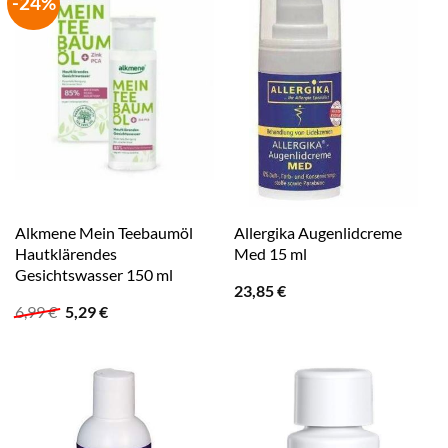
-24%
Alkmene Mein Teebaumöl
Allergika Augenlidcreme
Hautklärendes
Med 15 ml
Gesichtswasser 150 ml
23,85
€
Ursprünglicher
Aktueller
6,99
€
5,29
€
Preis
Preis
war:
ist:
6,99 €
5,29 €.