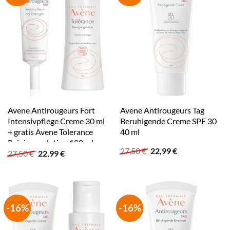
Avene Antirougeurs Fort
Avene Antirougeurs Tag
Intensivpflege Creme 30 ml
Beruhigende Creme SPF 30
+ gratis Avene Tolerance
40 ml
Reinigungslotion 100 ml
Ursprünglicher
Aktueller
27,50
€
22,99
€
Ursprünglicher
Aktueller
27,50
€
22,99
€
Preis
Preis
Preis
Preis
war:
ist:
war:
ist:
27,50 €
22,99 €.
27,50 €
22,99 €.
-16%
-16%