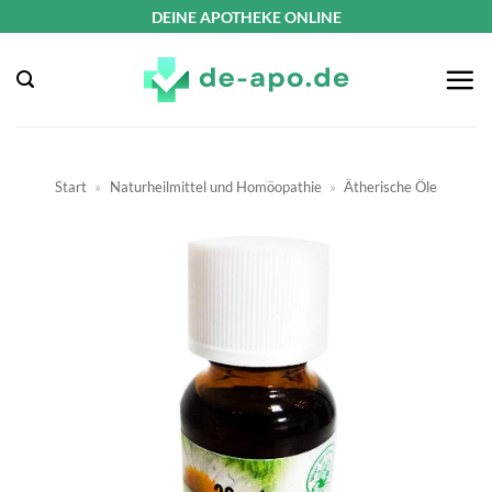
Zum
DEINE APOTHEKE ONLINE
Inhalt
springen
Start
»
Naturheilmittel und Homöopathie
»
Ätherische Öle