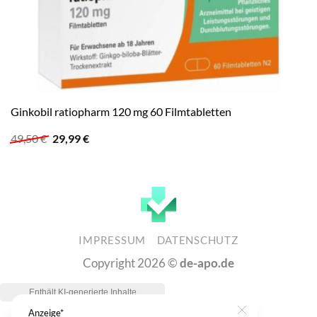
Ginkobil ratiopharm 120 mg 60 Filmtabletten
Ursprünglicher
Aktueller
49,50
€
29,99
€
Preis
Preis
war:
ist:
49,50 €
29,99 €.
IMPRESSUM
DATENSCHUTZ
Copyright 2026 ©
de-apo.de
Anzeige*
Close