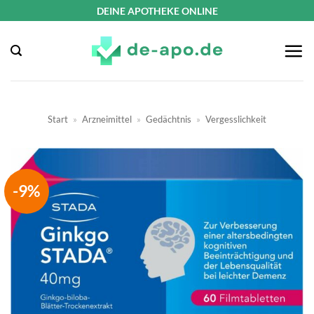
Zum
DEINE APOTHEKE ONLINE
Inhalt
springen
Start
»
Arzneimittel
»
Gedächtnis
»
Vergesslichkeit
-9%