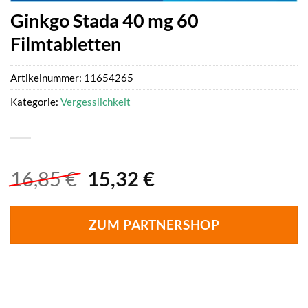
Ginkgo Stada 40 mg 60
Filmtabletten
Artikelnummer:
11654265
Kategorie:
Vergesslichkeit
Ursprünglicher
Aktueller
16,85
€
15,32
€
Preis
Preis
war:
ist:
ZUM PARTNERSHOP
16,85 €
15,32 €.