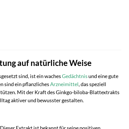
tung auf natürliche Weise
sgesetzt sind, ist ein waches
Gedächtnis
und eine gute
n sind ein pflanzliches
Arzneimittel
, das speziell
stützen. Mit der Kraft des Ginkgo-biloba-Blattextrakts
lltag aktiver und bewusster gestalten.
ieser Extrakt ist bekannt für seine positiven