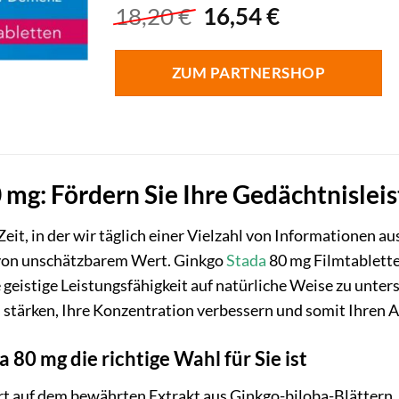
Ursprünglicher
Aktueller
18,20
€
16,54
€
Preis
Preis
war:
ist:
ZUM PARTNERSHOP
18,20 €
16,54 €.
 mg: Fördern Sie Ihre Gedächtnisleis
Zeit, in der wir täglich einer Vielzahl von Informationen au
 von unschätzbarem Wert. Ginkgo
Stada
80 mg Filmtablette
 geistige Leistungsfähigkeit auf natürliche Weise zu unter
 stärken, Ihre Konzentration verbessern und somit Ihren A
80 mg die richtige Wahl für Sie ist
t auf dem bewährten Extrakt aus Ginkgo-biloba-Blättern. D