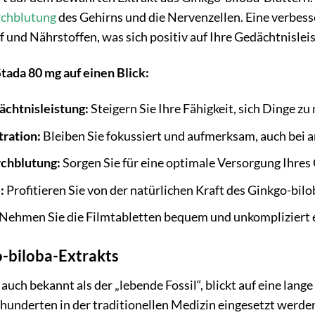
chblutung
des Gehirns und die Nervenzellen. Eine verbes
f und Nährstoffen, was sich positiv auf Ihre Gedächtnisle
tada 80 mg auf einen Blick:
chtnisleistung:
Steigern Sie Ihre Fähigkeit, sich Dinge zu
ration:
Bleiben Sie fokussiert und aufmerksam, auch bei 
rchblutung:
Sorgen Sie für eine optimale Versorgung Ihres
e
:
Profitieren Sie von der natürlichen Kraft des Ginkgo-bilo
Nehmen Sie die Filmtabletten bequem und unkompliziert e
o-biloba-Extrakts
ch bekannt als der „lebende Fossil“, blickt auf eine lange
hrhunderten in der traditionellen Medizin eingesetzt werde