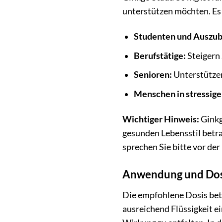
unterstützen möchten. Es k
Studenten und Auszub
Berufstätige:
Steigern 
Senioren:
Unterstützen 
Menschen in stressige
Wichtiger Hinweis:
Ginkg
gesunden Lebensstil betr
sprechen Sie bitte vor de
Anwendung und Dos
Die empfohlene Dosis betr
ausreichend Flüssigkeit e