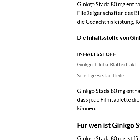
Ginkgo Stada 80 mg enthalt
Fließeigenschaften des Bl
die Gedächtnisleistung, K
Die Inhaltsstoffe von Gin
INHALTSSTOFF
Ginkgo-biloba-Blattextrakt
Sonstige Bestandteile
Ginkgo Stada 80 mg enthäl
dass jede Filmtablette di
können.
Für wen ist Ginkgo 
Ginkgo Stada 80 mg ist fü