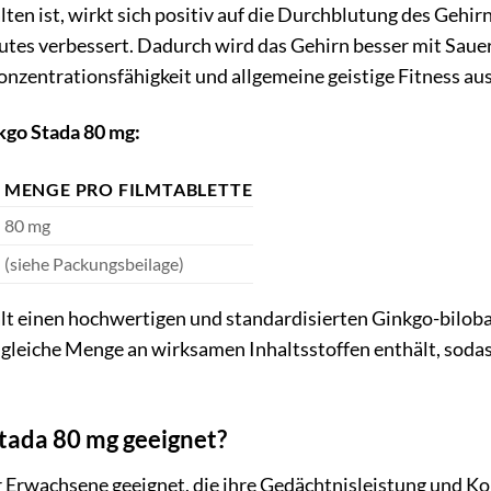
en ist, wirkt sich positiv auf die Durchblutung des Gehirn
utes verbessert. Dadurch wird das Gehirn besser mit Sauers
onzentrationsfähigkeit und allgemeine geistige Fitness au
kgo Stada 80 mg:
MENGE PRO FILMTABLETTE
80 mg
(siehe Packungsbeilage)
t einen hochwertigen und standardisierten Ginkgo-biloba-
e gleiche Menge an wirksamen Inhaltsstoffen enthält, sodas
Stada 80 mg geeignet?
r Erwachsene geeignet, die ihre Gedächtnisleistung und Ko