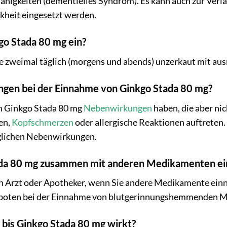
ähigkeiten (dementielles Syndrom). Es kann auch zur Verl
nkheit eingesetzt werden.
go Stada 80 mg ein?
 zweimal täglich (morgens und abends) unzerkaut mit ausr
ngen bei der Einnahme von Ginkgo Stada 80 mg?
nn Ginkgo Stada 80 mg
Nebenwirkungen
haben, die aber ni
en,
Kopfschmerzen
oder allergische Reaktionen auftreten. 
öglichen Nebenwirkungen.
tada 80 mg zusammen mit anderen Medikamenten e
ren Arzt oder Apotheker, wenn Sie andere Medikamente e
geboten bei der Einnahme von blutgerinnungshemmenden 
, bis Ginkgo Stada 80 mg wirkt?