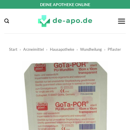
Zum
DEINE APOTHEKE ONLINE
Inhalt
springen
Start
»
Arzneimittel
»
Hausapotheke
»
Wundheilung
»
Pflaster