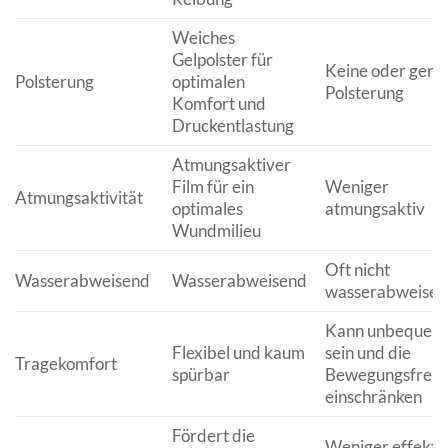
Weiches
Gelpolster für
Keine oder geri
Polsterung
optimalen
Polsterung
Komfort und
Druckentlastung
Atmungsaktiver
Film für ein
Weniger
Atmungsaktivität
optimales
atmungsaktiv
Wundmilieu
Oft nicht
Wasserabweisend
Wasserabweisend
wasserabweisen
Kann unbequem
Flexibel und kaum
sein und die
Tragekomfort
spürbar
Bewegungsfreihe
einschränken
Fördert die
Weniger effekti