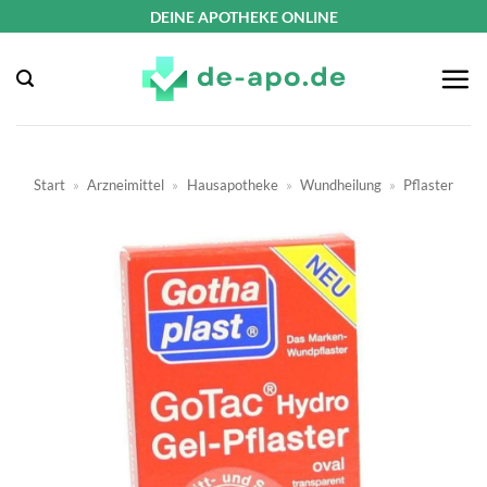
Zum
DEINE APOTHEKE ONLINE
Inhalt
springen
Start
»
Arzneimittel
»
Hausapotheke
»
Wundheilung
»
Pflaster