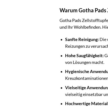
Warum Gotha Pads Ze
Gotha Pads Zellstofftupfe
und Ihr Wohlbefinden. Hier
Sanfte Reinigung:
Die 
Reizungen zu verursac
Hohe Saugfähigkeit:
Go
von Lösungen macht.
Hygienische Anwendu
Kreuzkontaminationen
Vielseitige Anwendun
vielseitig einsetzbar u
Hochwertige Material