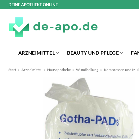
Zum
DEINE APOTHEKE ONLINE
Inhalt
springen
ARZNEIMITTEL
BEAUTY UND PFLEGE
FA
Start
»
Arzneimittel
»
Hausapotheke
»
Wundheilung
»
Kompressen und Mul