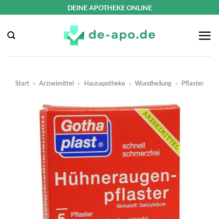
Zum
DEINE APOTHEKE ONLINE
Inhalt
springen
Start
»
Arzneimittel
»
Hausapotheke
»
Wundheilung
»
Pflaster