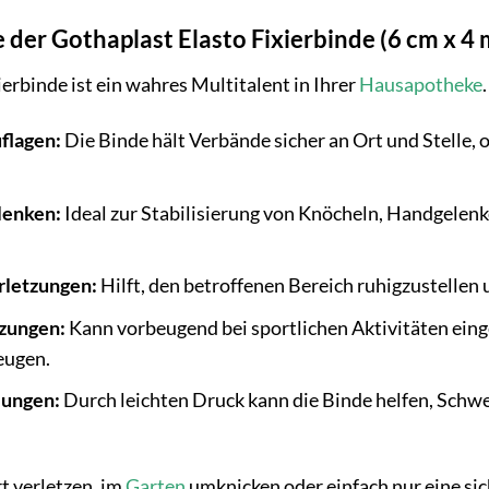
er Gothaplast Elasto Fixierbinde (6 cm x 4 
erbinde ist ein wahres Multitalent in Ihrer
Hausapotheke
flagen:
Die Binde hält Verbände sicher an Ort und Stelle
lenken:
Ideal zur Stabilisierung von Knöcheln, Handgele
rletzungen:
Hilft, den betroffenen Bereich ruhigzustellen
tzungen:
Kann vorbeugend bei sportlichen Aktivitäten ein
eugen.
lungen:
Durch leichten Druck kann die Binde helfen, Schwe
rt verletzen, im
Garten
umknicken oder einfach nur eine sic