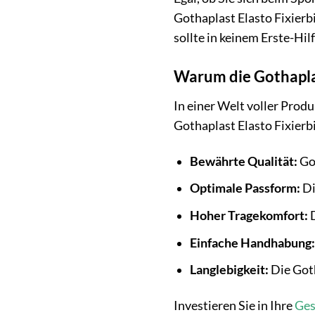
Gothaplast Elasto Fixierbi
sollte in keinem Erste-Hil
Warum die Gothaplast
In einer Welt voller Produk
Gothaplast Elasto Fixierb
Bewährte Qualität:
Got
Optimale Passform:
Di
Hoher Tragekomfort:
D
Einfache Handhabung:
Langlebigkeit:
Die Goth
Investieren Sie in Ihre
Ges