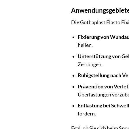
Anwendungsgebiete d
Die Gothaplast Elasto Fixi
Fixierung von Wundau
heilen.
Unterstützung von Ge
Zerrungen.
Ruhigstellung nach Ve
Prävention von Verle
Überlastungen vorzub
Entlastung bei Schwel
fördern.
Egal, ob Sie sich beim Spo