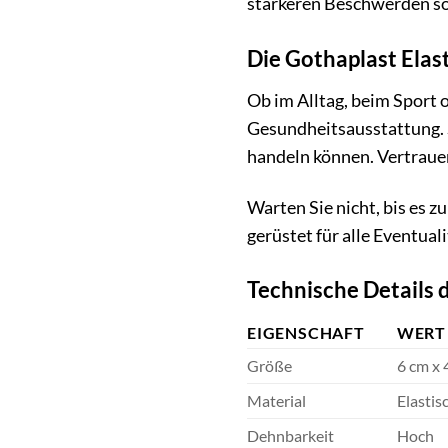
stärkeren Beschwerden sol
Die Gothaplast Elast
Ob im Alltag, beim Sport o
Gesundheitsausstattung. S
handeln können. Vertrauen
Warten Sie nicht, bis es z
gerüstet für alle Eventua
Technische Details d
EIGENSCHAFT
WERT
Größe
6 cm x 
Material
Elasti
Dehnbarkeit
Hoch