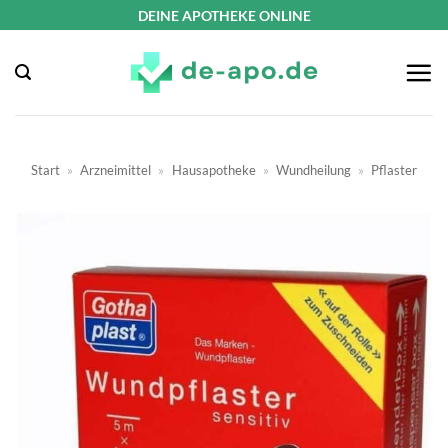
Zum
DEINE APOTHEKE ONLINE
Inhalt
springen
Start
»
Arzneimittel
»
Hausapotheke
»
Wundheilung
»
Pflaster