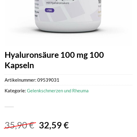
Hyaluronsäure 100 mg 100
Kapseln
Artikelnummer:
09539031
Kategorie:
Gelenkschmerzen und Rheuma
Ursprünglicher
Aktueller
35,90
€
32,59
€
Preis
Preis