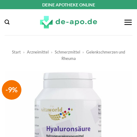
Zum
DEINE APOTHEKE ONLINE
Inhalt
springen
Start
»
Arzneimittel
»
Schmerzmittel
»
Gelenkschmerzen und
Rheuma
-9%