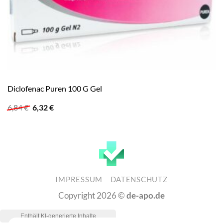
Diclofenac Puren 100 G Gel
Ursprünglicher
Aktueller
6,84
€
6,32
€
Preis
Preis
war:
ist:
6,84 €
6,32 €.
IMPRESSUM
DATENSCHUTZ
Copyright 2026 ©
de-apo.de