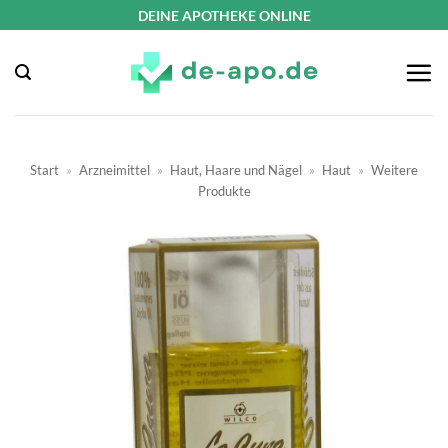
Zum
DEINE APOTHEKE ONLINE
Inhalt
springen
Start
»
Arzneimittel
»
Haut, Haare und Nägel
»
Haut
»
Weitere
Produkte