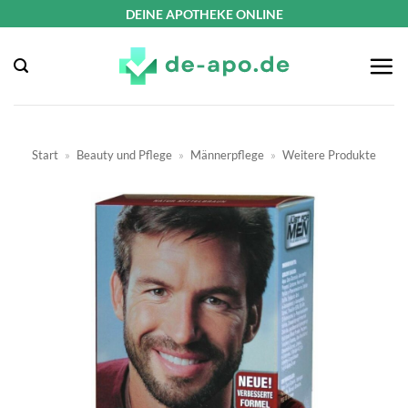
Zum
DEINE APOTHEKE ONLINE
Inhalt
springen
Start
»
Beauty und Pflege
»
Männerpflege
»
Weitere Produkte