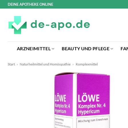
Zum
DEINE APOTHEKE ONLINE
Inhalt
springen
ARZNEIMITTEL
BEAUTY UND PFLEGE
FA
Start
»
Naturheilmittel und Homöopathie
»
Komplexmittel