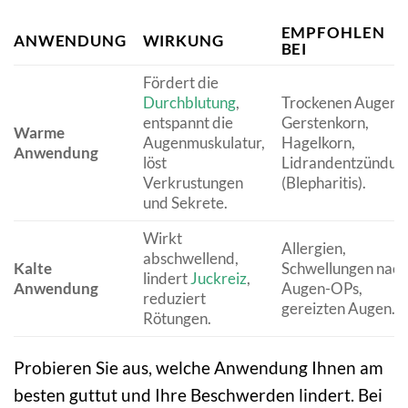
EMPFOHLEN
ANWENDUNG
WIRKUNG
BEI
Fördert die
Durchblutung
,
Trockenen Augen,
entspannt die
Gerstenkorn,
Warme
Augenmuskulatur,
Hagelkorn,
Anwendung
löst
Lidrandentzündun
Verkrustungen
(Blepharitis).
und Sekrete.
Wirkt
Allergien,
abschwellend,
Kalte
Schwellungen nach
lindert
Juckreiz
,
Anwendung
Augen-OPs,
reduziert
gereizten Augen.
Rötungen.
Probieren Sie aus, welche Anwendung Ihnen am
besten guttut und Ihre Beschwerden lindert. Bei