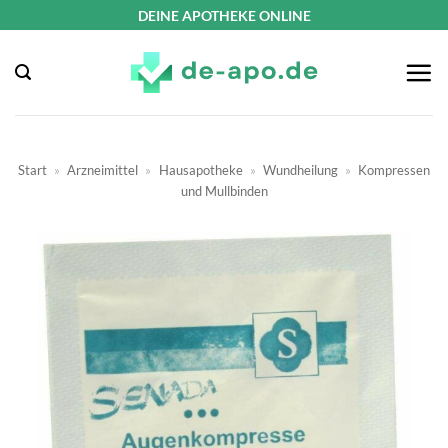
Zum
DEINE APOTHEKE ONLINE
Inhalt
springen
Start
»
Arzneimittel
»
Hausapotheke
»
Wundheilung
»
Kompressen
und Mullbinden