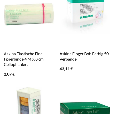
Askina Elastische Fine
Askina Finger Bob Farbig 50
Fixierbinde 4 M X 8 cm
Verbände
Cellophaniert
43,11
€
2,07
€