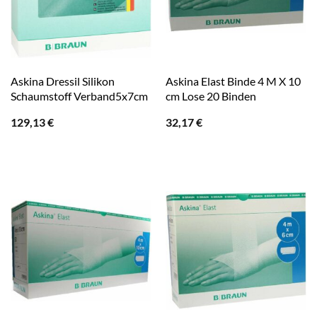
Askina Dressil Silikon
Askina Elast Binde 4 M X 10
Schaumstoff Verband5x7cm
cm Lose 20 Binden
129,13
€
32,17
€