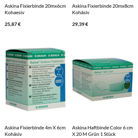
Askina Fixierbinde 20mx6cm
Askina Fixierbinde 20mx8cm
Kohaesiv
Kohäsiv
25,87
€
29,39
€
Askina Fixierbinde 4m X 6cm
Askina Haftbinde Color 6 cm
Kohäsiv
X 20 M Grün 1 Stück