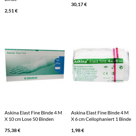
30,17
€
2,51
€
Askina Elast Fine Binde 4 M
Askina Elast Fine Binde 4 M
X 10 cm Lose 50 Binden
X 6 cm Cellophaniert 1 Binde
75,38
€
1,98
€