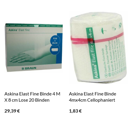
Askina Elast Fine Binde 4 M
Askina Elast Fine Binde
X 8 cm Lose 20 Binden
4mx4cm Cellophaniert
29,39
€
1,83
€