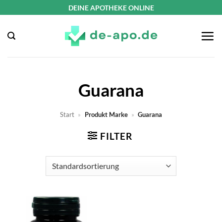
Zum
DEINE APOTHEKE ONLINE
Inhalt
springen
Guarana
Start
»
Produkt Marke
»
Guarana
FILTER