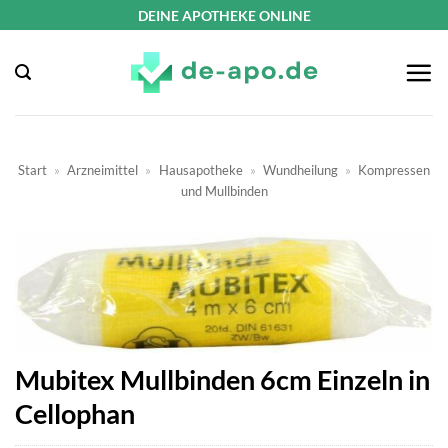
Zum
DEINE APOTHEKE ONLINE
Inhalt
springen
Start
»
Arzneimittel
»
Hausapotheke
»
Wundheilung
»
Kompressen
und Mullbinden
Mubitex Mullbinden 6cm Einzeln in
Cellophan