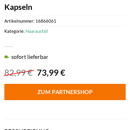
Kapseln
Artikelnummer:
16866061
Kategorie:
Haarausfall
sofort lieferbar
Ursprünglicher
Aktueller
82,99
€
73,99
€
Preis
Preis
war:
ist:
ZUM PARTNERSHOP
82,99 €
73,99 €.