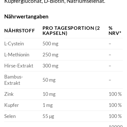
Kupfergluconat, D-Biotin, Natriumselenat.
Nährwertangaben
PRO TAGESPORTION (2
%
NÄHRSTOFF
KAPSELN)
NRV*
L-Cystein
500 mg
–
L-Methionin
250 mg
–
Hirse-Extrakt
300 mg
–
Bambus-
50 mg
–
Extrakt
Zink
10 mg
100 %
Kupfer
1 mg
100 %
Selen
55 µg
100 %