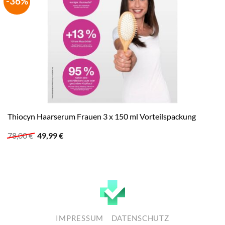
-36%
Thiocyn Haarserum Frauen 3 x 150 ml Vorteilspackung
Ursprünglicher
Aktueller
78,00
€
49,99
€
Preis
Preis
war:
ist:
78,00 €
49,99 €.
IMPRESSUM
DATENSCHUTZ