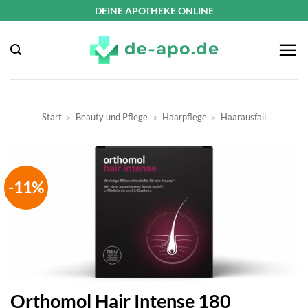
Zum
DEINE APOTHEKE ONLINE
Inhalt
springen
Start
»
Beauty und Pflege
»
Haarpflege
»
Haarausfall
-11%
Orthomol Hair Intense 180