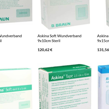
 Wundverband
Askina Soft Wundverband
Askina
l
9x10cm Steril
9x15cm
120,62
€
131,5