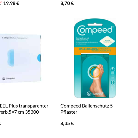
Ursprünglicher
Aktueller
€
19,98
€
8,70
€
Preis
Preis
war:
ist:
29,97 €
19,98 €.
L Plus transparenter
Compeed Ballenschutz 5
erb.5×7 cm 35300
Pflaster
€
8,35
€