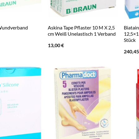
 Wundverband
Askina Tape Pflaster 10 M X 2,5
Biatai
cm Weiß Unelastisch 1 Verband
12,5×1
Stück
13,00
€
240,4