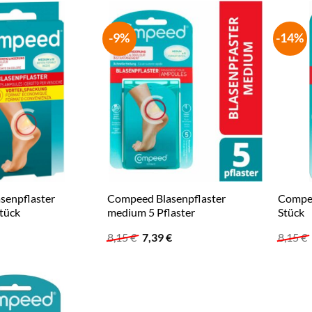
-9%
-14%
senpflaster
Compeed Blasenpflaster
Compee
tück
medium 5 Pflaster
Stück
Ursprünglicher
Aktueller
8,15
€
7,39
€
8,15
€
Preis
Preis
war:
ist:
8,15 €
7,39 €.