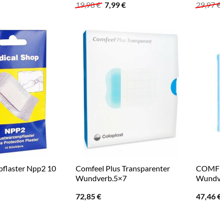
Ursprünglicher
Aktueller
19,98
€
7,99
€
29,97
Preis
Preis
war:
ist:
19,98 €
7,99 €.
flaster Npp2 10
Comfeel Plus Transparenter
COMFEE
Wundverb.5×7
Wundv
72,85
€
47,46