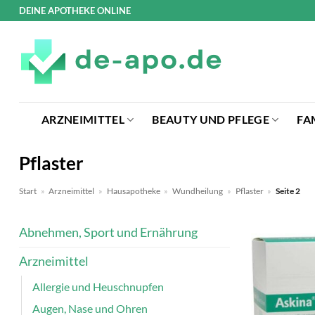
Zum
DEINE APOTHEKE ONLINE
Inhalt
springen
ARZNEIMITTEL
BEAUTY UND PFLEGE
FA
Pflaster
Start
»
Arzneimittel
»
Hausapotheke
»
Wundheilung
»
Pflaster
»
Seite 2
Abnehmen, Sport und Ernährung
Arzneimittel
Allergie und Heuschnupfen
Augen, Nase und Ohren