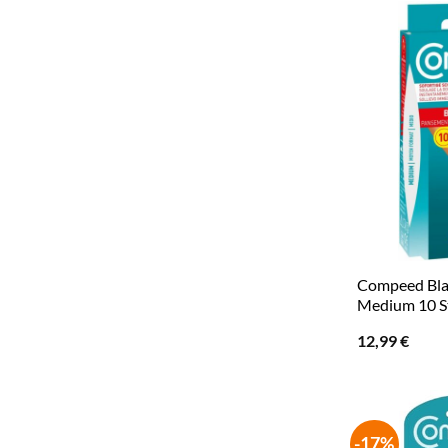
Compeed Bla
Medium 10 S
12,99
€
-17%