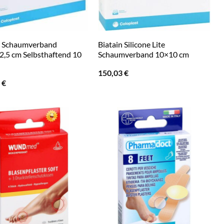
n Schaumverband
Biatain Silicone Lite
2,5 cm Selbsthaftend 10
Schaumverband 10×10 cm
150,03
€
5
€