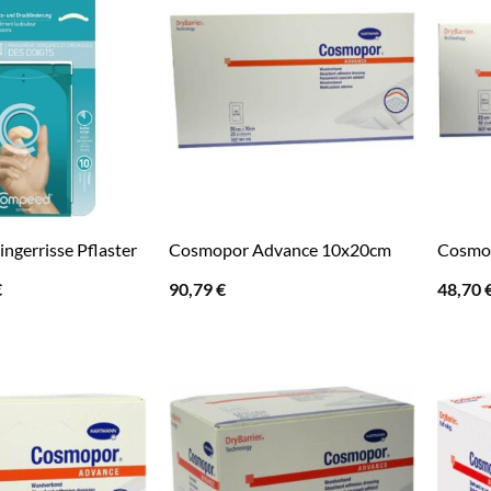
gerrisse Pflaster
Cosmopor Advance 10x20cm
Cosmo
ünglicher
Aktueller
€
90,79
€
48,70
Preis
ist:
6,91 €.