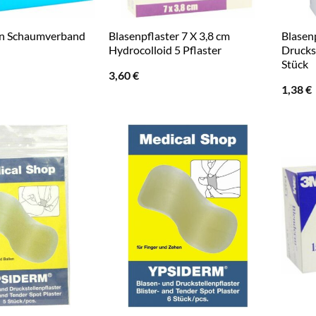
kon Schaumverband
Blasenpflaster 7 X 3,8 cm
Blasenp
Hydrocolloid 5 Pflaster
Drucks
Stück
3,60
€
1,38
€