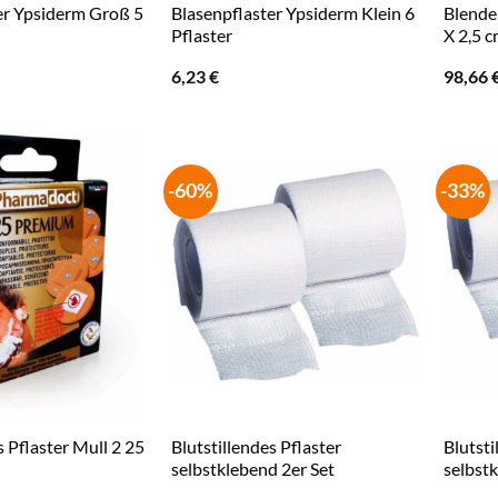
er Ypsiderm Groß 5
Blasenpflaster Ypsiderm Klein 6
Blende
Pflaster
X 2,5 c
6,23
€
98,66
-60%
-33%
s Pflaster Mull 2 25
Blutstillendes Pflaster
Blutsti
selbstklebend 2er Set
selbstk