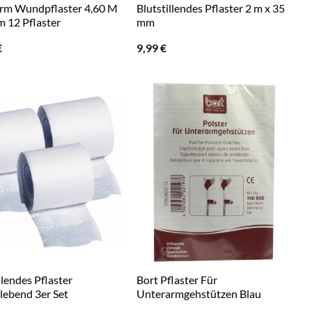
rm Wundpflaster 4,60 M
Blutstillendes Pflaster 2 m x 35
m 12 Pflaster
mm
€
9,99
€
llendes Pflaster
Bort Pflaster Für
lebend 3er Set
Unterarmgehstützen Blau