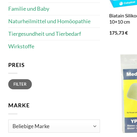
Familie und Baby
Biatain Sili
Naturheilmittel und Homöopathie
10×10 cm
175,73
€
Tiergesundheit und Tierbedarf
Wirkstoffe
PREIS
Min.
Max.
FILTER
Preis
Preis
MARKE