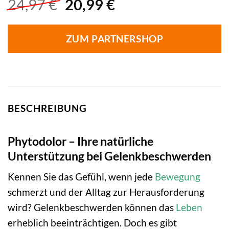
Ursprünglicher
Aktueller
24,97
€
20,99
€
Preis
Preis
war:
ist:
ZUM PARTNERSHOP
24,97 €
20,99 €.
BESCHREIBUNG
Phytodolor – Ihre natürliche
Unterstützung bei Gelenkbeschwerden
Kennen Sie das Gefühl, wenn jede
Bewegung
schmerzt und der Alltag zur Herausforderung
wird? Gelenkbeschwerden können das
Leben
erheblich beeinträchtigen. Doch es gibt