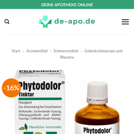
Zum
DEINE APOTHEKE ONLINE
Inhalt
springen
Start
»
Arzneimittel
»
Schmerzmittel
»
Gelenkschmerzen und
Rheuma
-16%