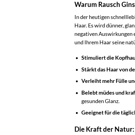
Warum Rausch Ginsen
In der heutigen schnellle
Haar. Es wird dünner, gla
negativen Auswirkungen en
und Ihrem Haar seine nat
Stimuliert die Kopfhau
Stärkt das Haar von de
Verleiht mehr Fülle u
Belebt müdes und kraf
gesunden Glanz.
Geeignet für die tägl
Die Kraft der Natur: