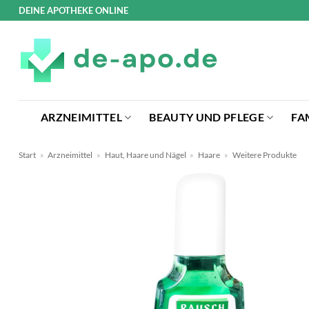
Zum
DEINE APOTHEKE ONLINE
Inhalt
springen
ARZNEIMITTEL
BEAUTY UND PFLEGE
FA
Start
»
Arzneimittel
»
Haut, Haare und Nägel
»
Haare
»
Weitere Produkte