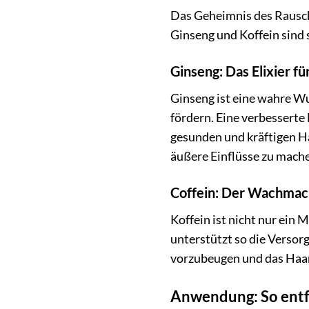
Das Geheimnis des Rausch 
Ginseng und Koffein sind 
Ginseng: Das Elixier fü
Ginseng ist eine wahre Wu
fördern. Eine verbessert
gesunden und kräftigen Ha
äußere Einflüsse zu mach
Coffein: Der Wachmach
Koffein ist nicht nur ein
unterstützt so die Versor
vorzubeugen und das Haa
Anwendung: So entfa