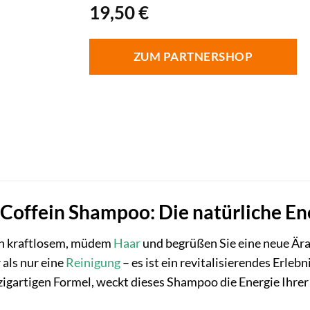
19,50
€
ZUM PARTNERSHOP
Coffein Shampoo: Die natürliche Ene
on kraftlosem, müdem
Haar
und begrüßen Sie eine neue Ära 
als nur eine
Reinigung
– es ist ein revitalisierendes Erleb
inzigartigen Formel, weckt dieses Shampoo die Energie Ih