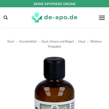
Zum
DEINE APOTHEKE ONLINE
Inhalt
springen
Start
»
Arzneimittel
»
Haut, Haare und Nägel
»
Haut
»
Weitere
Produkte