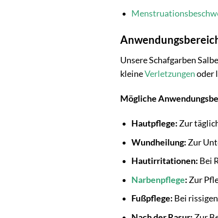
Menstruationsbeschw
Anwendungsbereiche
Unsere Schafgarben Salbe 
kleine
Verletzungen
oder 
Mögliche Anwendungsbe
Hautpflege:
Zur täglic
Wundheilung:
Zur Unt
Hautirritationen:
Bei 
Narbenpflege
:
Zur Pfl
Fußpflege:
Bei rissige
Nach der Rasur:
Zur Be