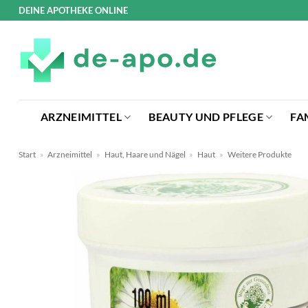
Zum
DEINE APOTHEKE ONLINE
Inhalt
springen
ARZNEIMITTEL
BEAUTY UND PFLEGE
FA
Start
»
Arzneimittel
»
Haut, Haare und Nägel
»
Haut
»
Weitere Produkte