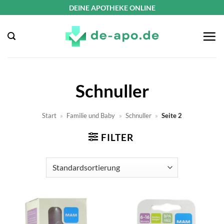
Zum
DEINE APOTHEKE ONLINE
Inhalt
springen
Schnuller
Start
»
Familie und Baby
»
Schnuller
»
Seite 2
FILTER