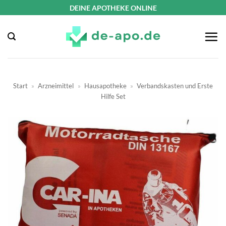
Zum
DEINE APOTHEKE ONLINE
Inhalt
springen
Start
»
Arzneimittel
»
Hausapotheke
»
Verbandskasten und Erste
Hilfe Set